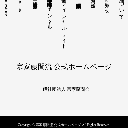
onlinestore
About us
【動画配信】宗家 藤間勘十郎チャンネル
藤間勘十郎オフィシャルサイト
お知らせ
当流派について
宗家藤間流 公式ホームページ
一般社団法人 宗家藤間会
Copyright © 宗家藤間流 公式ホームページ All Rights Reserved.