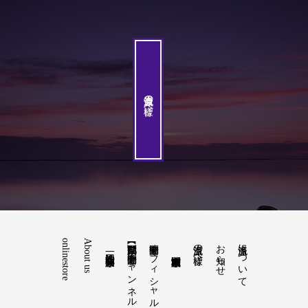
当流派会員の皆様へ
onlinestore
About us
【動画配信】宗家 藤間勘十郎チャンネル
藤間勘十郎オフィシャルサイト
当流派の皆様へ
お知らせ
当流派について
一般社団法人 宗家藤間会